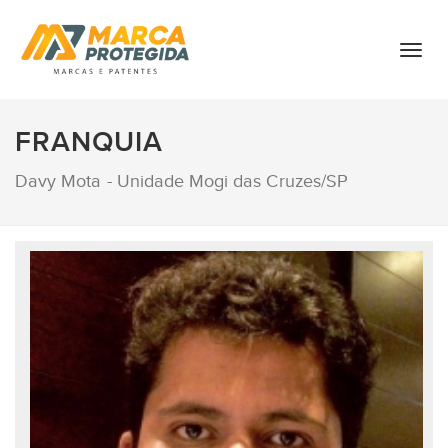
T
o
g
g
FRANQUIA
l
e
Davy Mota - Unidade Mogi das Cruzes/SP
n
a
v
i
g
a
t
i
o
n