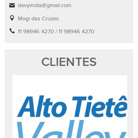
davymota@gmail.com
Mogi das Cruzes
11 98946 4270 / 11 98946 4270
CLIENTES